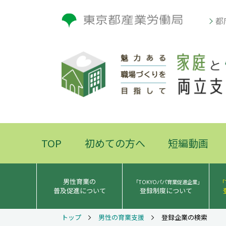
都
TOP
初めての方へ
短編動画
男性育業の
「TOKYOパパ育業促進企業」
「
普及促進について
登録制度について
登録企業の検索
トップ
男性の育業支援