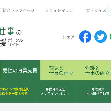
庁総合トップページ
サイトマップ
文字サイズ
シェア
育児と
介護と
男性の育業支援
仕事の両立
仕事の両立
男性育業促進
男性育業
TOKYOパパ育業促進企業」
登録企業一覧＆検索
オンラインセミナー
社内研修用動画