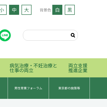
小
中
大
白
黒
背景色
病気治療・不妊治療と
両立支援
仕事の両立
推進企業
男性育業フォーラム
東京都の施策等