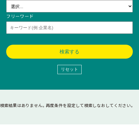
フリーワード
検索する
リセット
検索結果はありません。再度条件を設定して検索しなおしてください。