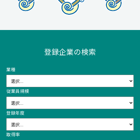
登録企業の検索
業種
従業員規模
登録年度
取得率