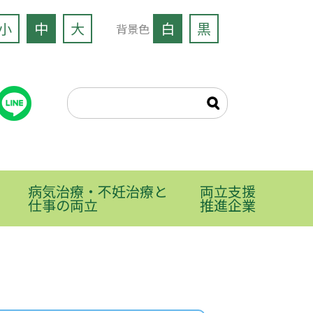
小
中
大
白
黒
背景色
病気治療・不妊治療と
両立支援
仕事の両立
推進企業