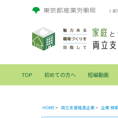
都
TOP
初めての方へ
短編動画
HOME
両立支援推進企業
企業 検