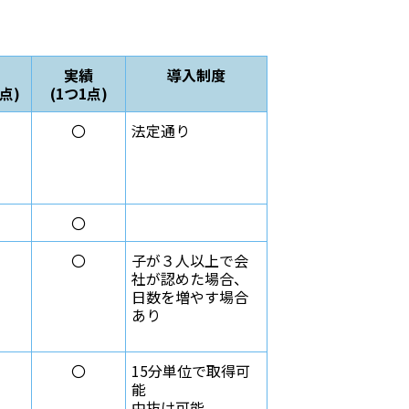
実績
導入制度
5点)
(1つ1点)
〇
法定通り
〇
〇
子が３人以上で会
社が認めた場合、
日数を増やす場合
あり
〇
15分単位で取得可
能
中抜け可能