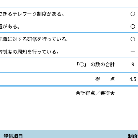
できるテレワーク制度がある。
〇
置がある。
〇
理職に対する研修を行っている。
〇
内制度の周知を行っている。
―
「○」 の数の合計
9
得点
4.5
合計得点／獲得★
評価項目
制度