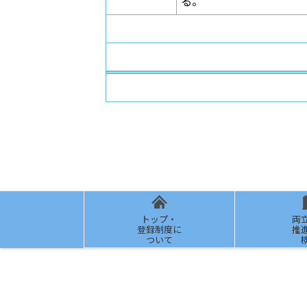
る。
トップ・
両
登録制度に
推
ついて