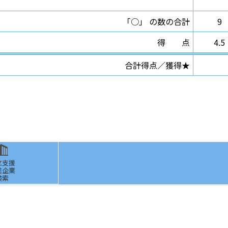
「○」 の数の合計
9
得点
4.5
合計得点／獲得★
立支援
進企業
検索