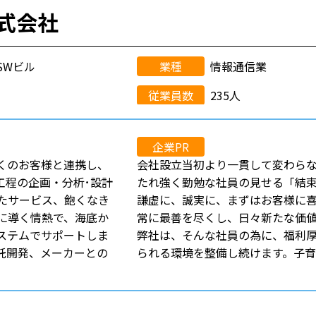
式会社
KSWビル
業種
情報通信業
従業員数
235人
企業PR
くのお客様と連携し、
会社設立当初より一貫して変わら
工程の企画・分析･設計
たれ強く勤勉な社員の見せる「結
たサービス、飽くなき
謙虚に、誠実に、まずはお客様に
に導く情熱で、海底か
常に最善を尽くし、日々新たな価
ステムでサポートしま
弊社は、そんな社員の為に、福利
託開発、メーカーとの
られる環境を整備し続けます。子