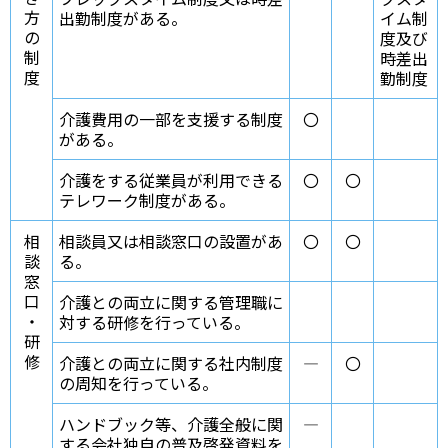
方
出勤制度がある。
イム制
の
度及び
制
時差出
度
勤制度
介護費用の一部を支援する制度
〇
がある。
介護をする従業員が利用できる
〇
〇
テレワーク制度がある。
相
相談員又は相談窓口の設置があ
〇
〇
談
る。
窓
口
介護との両立に関する管理職に
・
対する研修を行っている。
研
修
介護との両立に関する社内制度
―
〇
の周知を行っている。
ハンドブック等、介護全般に関
―
する会社独自の普及啓発資料を