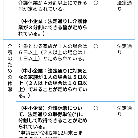
介護休業が４分割以上にできる
〇
法定通
旨が定められている。
り
（中小企業：法定通りに介護休
業が３分割にできる旨が定めら
れている。）
介
対象となる家族が１人の場合は
〇
法定通
護
６日以上（２人以上の場合は１
り
の
１日以上）と定められている。
た
め
（中小企業：法定通りに対象と
の
なる家族が１人の場合は５日以
休
上（２人以上の場合は１０日以
暇
上）であることが定められてい
る。）
（中小企業）介護休暇につい
〇
法定通
て、法定通りの取得単位(*)に
り
分割して取得できることが定め
られている。
*申請日が令和2年12月末日ま