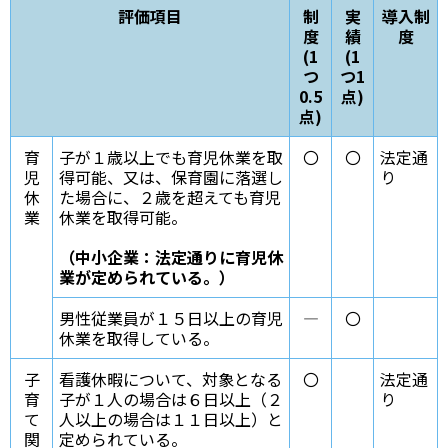
評価項目
制
実
導入制
度
績
度
(1
(1
つ
つ1
0.5
点)
点)
育
子が１歳以上でも育児休業を取
〇
〇
法定通
児
得可能、又は、保育園に落選し
り
休
た場合に、２歳を超えても育児
業
休業を取得可能。
（中小企業：法定通りに育児休
業が定められている。）
男性従業員が１５日以上の育児
―
〇
休業を取得している。
子
看護休暇について、対象となる
〇
法定通
育
子が１人の場合は６日以上（２
り
て
人以上の場合は１１日以上）と
関
定められている。