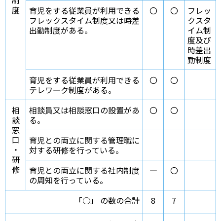
制
度
育児をする従業員が利用できる
〇
〇
フレッ
フレックスタイム制度又は時差
クスタ
出勤制度がある。
イム制
度及び
時差出
勤制度
育児をする従業員が利用できる
〇
〇
テレワーク制度がある。
相
相談員又は相談窓口の設置があ
〇
〇
談
る。
窓
口
育児との両立に関する管理職に
・
対する研修を行っている。
研
修
育児との両立に関する社内制度
―
〇
の周知を行っている。
「○」 の数の合計
8
7