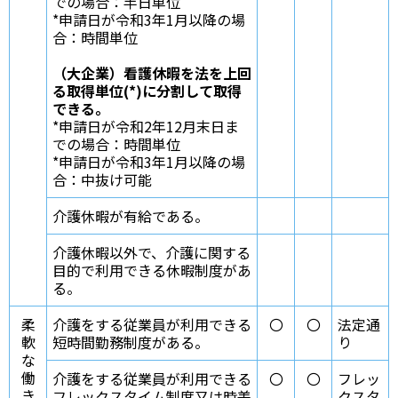
での場合：半日単位
*申請日が令和3年1月以降の場
合：時間単位
（大企業）看護休暇を法を上回
る取得単位(*)に分割して取得
できる。
*申請日が令和2年12月末日ま
での場合：時間単位
*申請日が令和3年1月以降の場
合：中抜け可能
介護休暇が有給である。
介護休暇以外で、介護に関する
目的で利用できる休暇制度があ
る。
柔
介護をする従業員が利用できる
〇
〇
法定通
軟
短時間勤務制度がある。
り
な
働
介護をする従業員が利用できる
〇
〇
フレッ
き
フレックスタイム制度又は時差
クスタ