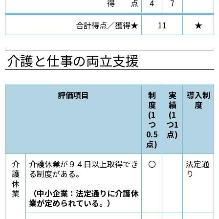
得点
4
7
合計得点／獲得★
11
★
介護と仕事の両立支援
評価項目
制
実
導入制
度
績
度
(1
(1
つ
つ1
0.5
点)
点)
介
介護休業が９４日以上取得でき
〇
法定通
護
る制度がある。
り
休
業
（中小企業：法定通りに介護休
業が定められている。）