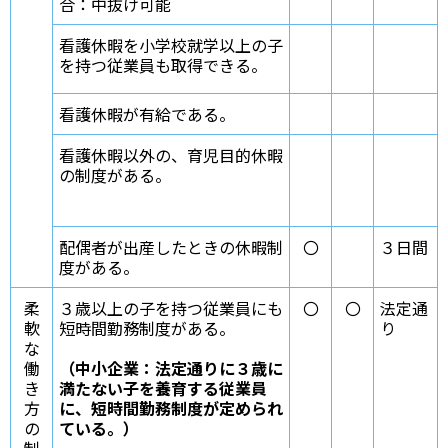
合：中抜け可能
看護休暇を小学校就学以上の子
を持つ従業員も取得できる。
看護休暇が有給である。
看護休暇以外の、育児目的休暇
の制度がある。
配偶者が出産したときの休暇制
〇
３日間
度がある。
柔
３歳以上の子を持つ従業員にも
〇
〇
法定通
軟
短時間勤務制度がある。
り
な
働
（中小企業：法定通りに３歳に
き
満たない子を養育する従業員
方
に、短時間勤務制度が定められ
の
ている。）