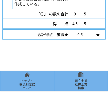
作成している。
「○」 の数の合計
9
5
得点
4.5
5
合計得点／獲得★
9.5
★
トップ・
両立支援
登録制度に
推進企業
ついて
検索