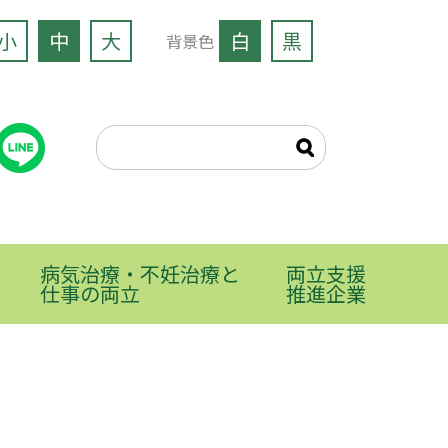
小
中
大
白
黒
背景色
病気治療・不妊治療と
両立支援
仕事の両立
推進企業