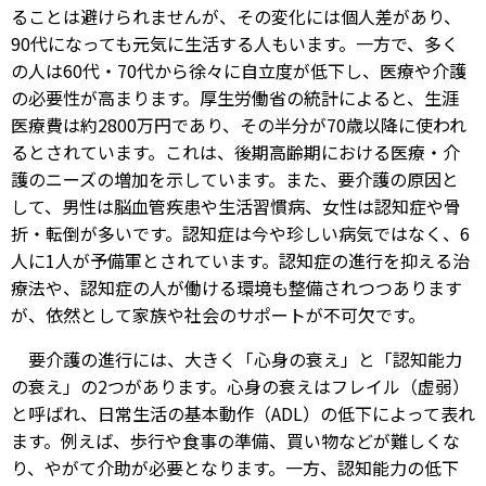
ることは避けられませんが、その変化には個人差があり、
90代になっても元気に生活する人もいます。一方で、多く
の人は60代・70代から徐々に自立度が低下し、医療や介護
の必要性が高まります。厚生労働省の統計によると、生涯
医療費は約2800万円であり、その半分が70歳以降に使われ
るとされています。これは、後期高齢期における医療・介
護のニーズの増加を示しています。また、要介護の原因と
して、男性は脳血管疾患や生活習慣病、女性は認知症や骨
折・転倒が多いです。認知症は今や珍しい病気ではなく、6
人に1人が予備軍とされています。認知症の進行を抑える治
療法や、認知症の人が働ける環境も整備されつつあります
が、依然として家族や社会のサポートが不可欠です。
要介護の進行には、大きく「心身の衰え」と「認知能力
の衰え」の2つがあります。心身の衰えはフレイル（虚弱）
と呼ばれ、日常生活の基本動作（ADL）の低下によって表れ
ます。例えば、歩行や食事の準備、買い物などが難しくな
り、やがて介助が必要となります。一方、認知能力の低下