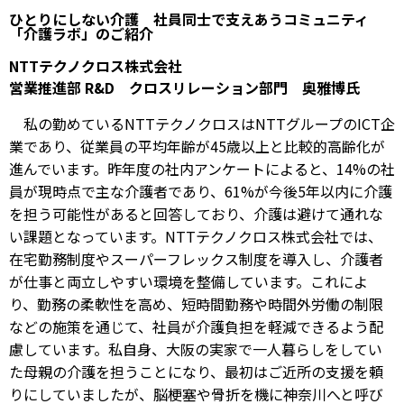
ひとりにしない介護 社員同士で支えあうコミュニティ
「介護ラボ」のご紹介
NTTテクノクロス株式会社
営業推進部 R&D クロスリレーション部門 奥雅博氏
私の勤めているNTTテクノクロスはNTTグループのICT企
業であり、従業員の平均年齢が45歳以上と比較的高齢化が
進んでいます。昨年度の社内アンケートによると、14%の社
員が現時点で主な介護者であり、61%が今後5年以内に介護
を担う可能性があると回答しており、介護は避けて通れな
い課題となっています。NTTテクノクロス株式会社では、
在宅勤務制度やスーパーフレックス制度を導入し、介護者
が仕事と両立しやすい環境を整備しています。これによ
り、勤務の柔軟性を高め、短時間勤務や時間外労働の制限
などの施策を通じて、社員が介護負担を軽減できるよう配
慮しています。私自身、大阪の実家で一人暮らしをしてい
た母親の介護を担うことになり、最初はご近所の支援を頼
りにしていましたが、脳梗塞や骨折を機に神奈川へと呼び