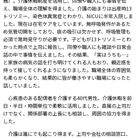
務）。介護休暇制度を活用し、同僚や職人にも事情を伝
え、職場全体の理解を得ました。介護の始まりは出産時13
トリソミー、染色体異常症とわかり、NICUに半年入院しま
した。現在は在宅ケアをしています。無呼吸発作があるた
め気管切開をしており、痰の吸引は欠かせず、呼吸管理も
必須で常時見守りが必要です。子どもが13トリソミーとわ
かった時点で上司に報告し、同僚や職人にも雑談や日常会
話の中で事情を伝えました。その結果、「実はうちも…」
と家族の病気の話を打ち明けてくれる人もおり、親近感を
持って接してくれるようになりました。職場全体の雰囲気
も柔らかくなり、結果的に皆が働きやすい職場になったと
話していました。
心疾患のある配偶者を介護する40代男性。介護休暇を前
日・半日・時間単位で柔軟に活用しました。直属の上司だ
けでなく、関係部署の上長にも相談し、周囲の協力を得ま
した。
介護は誰にでも起こり得ます。上司や会社の相談窓口、