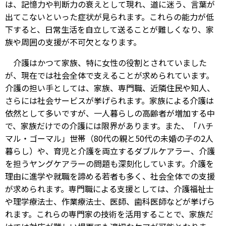
は、記憶力や判断力の衰えとして現れ、道に迷う、言葉が
出てこないといった症状が見られます。これらの能力が低
下すると、日常生活を自立して送ることが難しくなり、家
族や周囲の支援が不可欠となります。
介護はかつて家族、特に女性の役割とされていました
が、現在では社会全体で支えることが求められています。
介護の担い手としては、家族、専門職、近隣住民や知人、
さらには社会サービスが挙げられます。家族による介護は
依然として多いですが、一人暮らしの高齢者が増加する中
で、家族だけでの介護には限界があります。また、「ハチ
マル・ゴーマル」世帯（80代の親と50代の未婚の子の2人
暮らし）や、育児と介護を両立するダブルケアラー、介護
を担うヤングケアラーの問題も深刻化しています。介護を
理由に進学や就職を諦める若者も多く、社会全体での支援
が求められます。専門職による支援としては、介護福祉士
や理学療法士、作業療法士、医師、歯科医師などが挙げら
れます。これらの専門家の技術を活用することで、家族だ