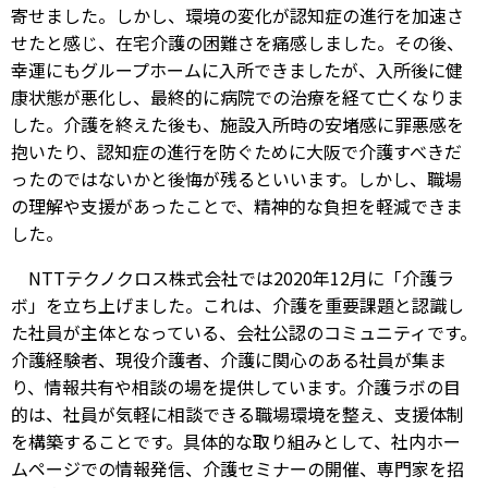
寄せました。しかし、環境の変化が認知症の進行を加速さ
せたと感じ、在宅介護の困難さを痛感しました。その後、
幸運にもグループホームに入所できましたが、入所後に健
康状態が悪化し、最終的に病院での治療を経て亡くなりま
した。介護を終えた後も、施設入所時の安堵感に罪悪感を
抱いたり、認知症の進行を防ぐために大阪で介護すべきだ
ったのではないかと後悔が残るといいます。しかし、職場
の理解や支援があったことで、精神的な負担を軽減できま
した。
NTTテクノクロス株式会社では2020年12月に「介護ラ
ボ」を立ち上げました。これは、介護を重要課題と認識し
た社員が主体となっている、会社公認のコミュニティです。
介護経験者、現役介護者、介護に関心のある社員が集ま
り、情報共有や相談の場を提供しています。介護ラボの目
的は、社員が気軽に相談できる職場環境を整え、支援体制
を構築することです。具体的な取り組みとして、社内ホー
ムページでの情報発信、介護セミナーの開催、専門家を招