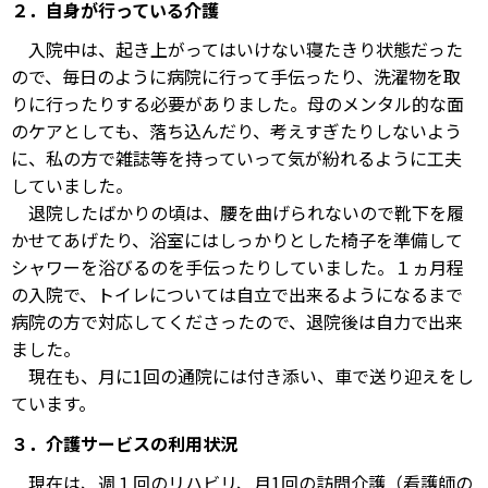
２．自身が行っている介護
入院中は、起き上がってはいけない寝たきり状態だった
ので、毎日のように病院に行って手伝ったり、洗濯物を取
りに行ったりする必要がありました。母のメンタル的な面
のケアとしても、落ち込んだり、考えすぎたりしないよう
に、私の方で雑誌等を持っていって気が紛れるように工夫
していました。
退院したばかりの頃は、腰を曲げられないので靴下を履
かせてあげたり、浴室にはしっかりとした椅子を準備して
シャワーを浴びるのを手伝ったりしていました。１ヵ月程
の入院で、トイレについては自立で出来るようになるまで
病院の方で対応してくださったので、退院後は自力で出来
ました。
現在も、月に1回の通院には付き添い、車で送り迎えをし
ています。
３．介護サービスの利用状況
現在は、週１回のリハビリ、月1回の訪問介護（看護師の