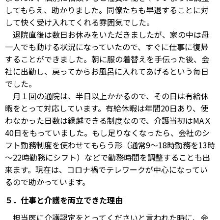
してもらえ、助かりました。同僚たちも早退することに対
して快く受け入れてくれる雰囲気でした。
退院直後は数日お休みをいただきましたが、家の中は母
一人でも動ける状況になっていたので、すぐに仕事に復帰
することができました。朝に服の着替えを手伝った後、会
社に出勤し、戻ってからお風呂に入れてあげるという毎日
でした。
月１回の通院は、半日以上かかるので、その日は有給休
暇をとって対応しています。有給休暇は年間20日あり、使
わなかった日数は繰越できる制度なので、介護当初はMAＸ
40日をもっていました。もし足りなくなったら、会社のシ
フト勤務制度を使わせてもらう形（通常9～18時勤務を13時
～22時勤務にシフト）などで勤務時間を調整することも出
来ます。現在は、コロナ禍でテレワークが中心になってい
るので助かっています。
５．仕事と介護を両立できた理由
担当医に介護認定をとってくださいと言われた時に、会