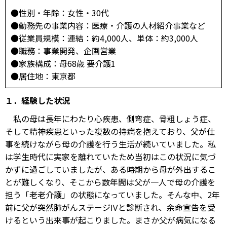
●性別・年齢：女性・30代
●勤務先の事業内容：医療・介護の人材紹介事業など
●従業員規模：連結：約4,000人、単体：約3,000人
●職務：事業開発、企画営業
●家族構成：母68歳 要介護1
●居住地：東京都
１．経験した状況
私の母は長年にわたり心疾患、側弯症、骨粗しょう症、
そして精神疾患といった複数の持病を抱えており、父が仕
事を続けながら母の介護を行う生活が続いていました。私
は学生時代に実家を離れていたため当初はこの状況に気づ
かずに過ごしていましたが、ある時期から母が外出するこ
とが難しくなり、そこから数年間は父が一人で母の介護を
担う「老老介護」の状態になっていました。そんな中、2年
前に父が突然肺がんステージⅣと診断され、余命宣告を受
けるという出来事が起こりました。まさか父が病気になる