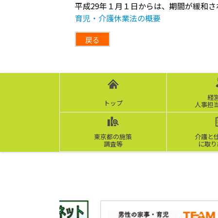
平成29年１月１日からは、期間が緩和
育児・介護休業法の概要
戻る
経
トップ
人事担
東京都の施策
介護と
調査等
に取り