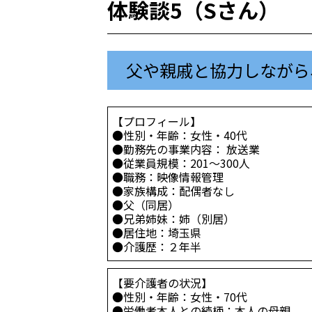
体験談5（Sさん）
父や親戚と協力しながら
【プロフィール】
●性別・年齢：女性・40代
●勤務先の事業内容： 放送業
●従業員規模：201～300人
●職務：映像情報管理
●家族構成：配偶者なし
●父（同居）
●兄弟姉妹：姉（別居）
●居住地：埼玉県
●介護歴：２年半
【要介護者の状況】
●性別・年齢：女性・70代
●労働者本人との続柄：本人の母親