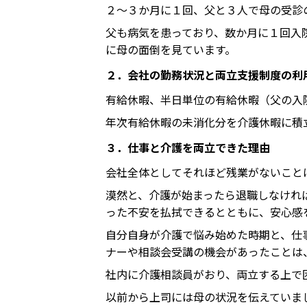
２～３か月に１回、父と３人で母の受診
父も病気を患っており、数か月に１回入
に母の面倒を見ています。
２．会社の勤務状況と両立支援制度の利
有給休暇、半日単位の有給休暇（父の入
年次有給休暇の未消化分を介護休暇に積
３．仕事と介護を両立できた理由
会社全体としてそれほど残業がないこと
漠然と、介護が始まったら退職しなけれ
った不安を払拭できるとともに、安心感
自分自身が介護で悩み始めた時期と、仕
ナーや相談会受講の機会があったことは
社内に介護相談員がおり、両立する上で
以前から上司には母の状況を伝えていま