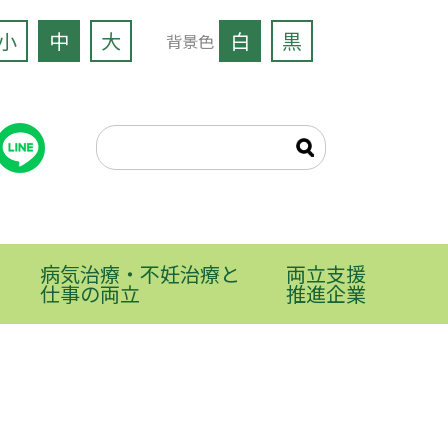
小
中
大
白
黒
背景色
病気治療・不妊治療と
両立支援
仕事の両立
推進企業