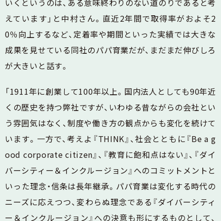
いくというのは、ある意味終わりのない道のりであると考
えています」と中村さん。直近2年間で取得率がおよそ2
0％向上するなど、定着率や期間といった実績では大きな
成果を見せている同社のパパ育業だが、まだまだ伸びしろ
が大きいと話す。
「1911年に創業して100年以上。国内法人としても90年近
くの歴史を持つ弊社ですが、いわゆる昔ながらの会社とい
う雰囲気はなく、制度や働き方の観点からも変化を続けて
います。一方で、考えよ『THINK』、社会とともに『Be a g
ood corporate citizen』、『教育に飽和点はない』、『ダイ
バーシティー＆インクルージョン』へのコミットメントと
いった理念・信条は長年継承。パパ育業は変化する時代の
ニーズに応えつつ、変わらぬ理念である『ダイバーシティ
ー＆インクルージョン』への決意も形にするものとして、