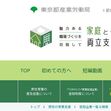
都
TOP
初めての方へ
短編動画
男性育業の
「TOKYOパパ育業促進企業」
「
普及促進について
登録制度について
トップ
男性の育業支援
登録企業一覧＆検索