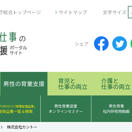
庁総合トップページ
サイトマップ
文字サイズ
シェア
育児と
介護と
男性の育業支援
仕事の両立
仕事の両立
男性育業促進
男性育業
TOKYOパパ育業促進企業」
登録企業一覧＆検索
オンラインセミナー
社内研修用動画
株式会社カントー