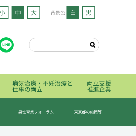
小
中
大
白
黒
背景色
病気治療・不妊治療と
両立支援
仕事の両立
推進企業
男性育業フォーラム
東京都の施策等