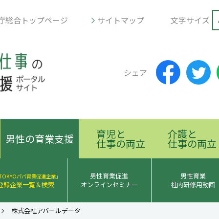
庁総合トップページ
サイトマップ
文字サイズ
シェア
育児と
介護と
男性の育業支援
仕事の両立
仕事の両立
男性育業促進
男性育業
TOKYOパパ育業促進企業」
登録企業一覧＆検索
オンラインセミナー
社内研修用動画
株式会社アバールデータ