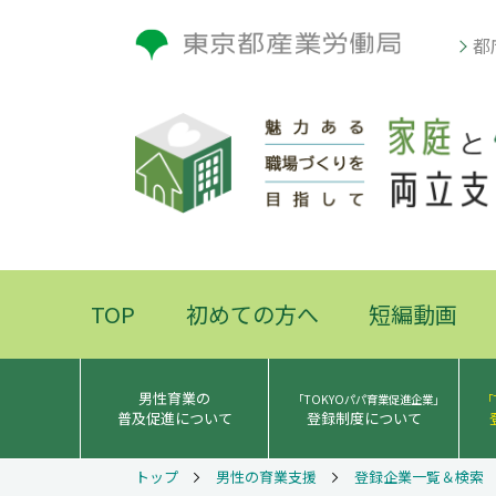
都
TOP
初めての方へ
短編動画
男性育業の
「TOKYOパパ育業促進企業」
「
普及促進について
登録制度について
トップ
男性の育業支援
登録企業一覧＆検索