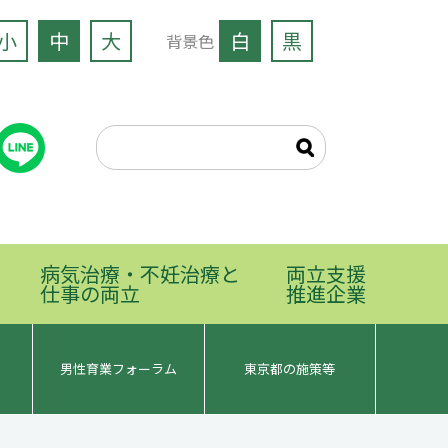
小
中
大
白
黒
背景色
病気治療・不妊治療と
両立支援
仕事の両立
推進企業
男性育業フォーラム
東京都の施策等