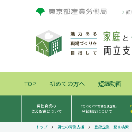
都
TOP
初めての方へ
短編動画
男性育業の
「TOKYOパパ育業促進企業」
「
普及促進について
登録制度について
トップ
男性の育業支援
登録企業一覧＆検索