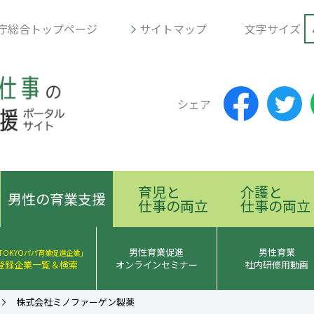
庁総合トップページ
サイトマップ
文字サイズ
シェア
育児と
介護と
男性の育業支援
仕事の両立
仕事の両立
男性育業促進
男性育業
TOKYOパパ育業促進企業」
登録企業一覧＆検索
オンラインセミナー
社内研修用動画
株式会社ミノファーゲン製薬