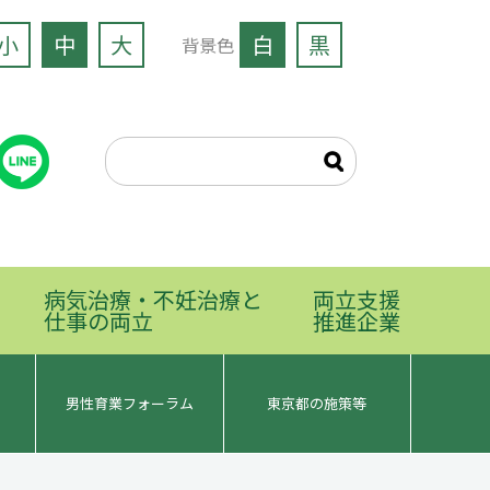
小
中
大
白
黒
背景色
病気治療・不妊治療と
両立支援
仕事の両立
推進企業
男性育業フォーラム
東京都の施策等