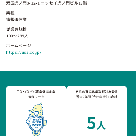
港区虎ノ門3-12-1 ニッセイ虎ノ門ビル13階
業種
情報通信業
従業員規模
100～299人
ホームページ
https://uss.co.jp/
TOKYOパパ育業促進企業
男性の育児休業取得対象者数
登録マーク
過去2年間（会計年度）の合計
5
人