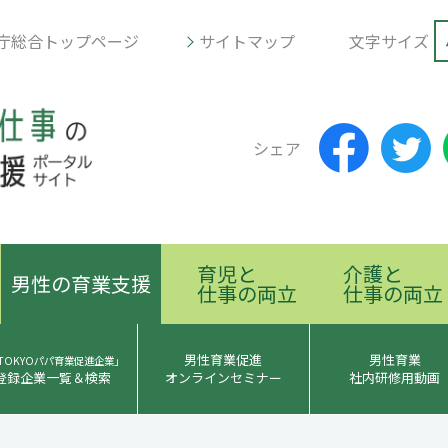
庁総合トップページ
サイトマップ
文字サイズ
シェア
育児と
介護と
男性の育業支援
仕事の両立
仕事の両立
男性育業促進
男性育業
TOKYOパパ育業促進企業」
登録企業一覧＆検索
オンラインセミナー
社内研修用動画