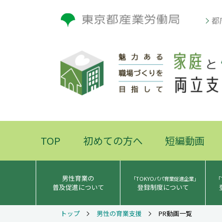
都
TOP
初めての方へ
短編動画
男性育業の
「TOKYOパパ育業促進企業」
「
普及促進について
登録制度について
PR動画一覧
トップ
男性の育業支援