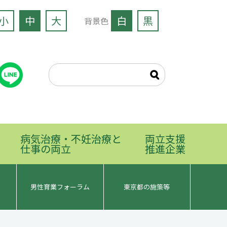
小
中
大
白
黒
背景色
病気治療・不妊治療と
両立支援
仕事の両立
推進企業
男性育業フォーラム
東京都の施策等