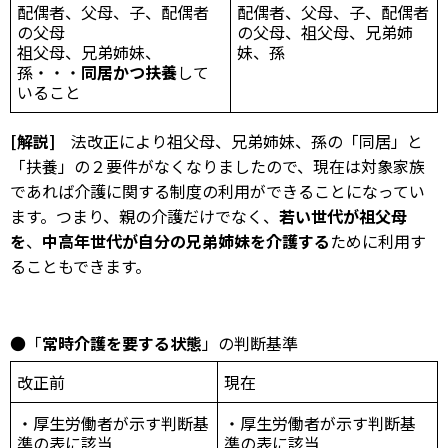
配偶者、父母、子、配偶者
配偶者、父母、子、配偶者
の父母
の父母、祖父母、兄弟姉
祖父母、兄弟姉妹、
妹、孫
孫・・・
同居かつ扶養
して
いること
[解説]
法改正により祖父母、兄弟姉妹、孫の「同居」と
「扶養」の２要件がなくなりましたので、現在は対象家族
であれば介護に関する制度の利用ができることになってい
ます。つまり、親の介護だけでなく、
若い世代が祖父母
を
、
中高年世代が自分の兄弟姉妹を介護する
ために利用す
ることもできます。
●「
常時介護を要する状態
」の判断基準
改正前
現在
・厚生労働者が示す判断基
・厚生労働者が示す判断基
準の表に該当
準の表に該当