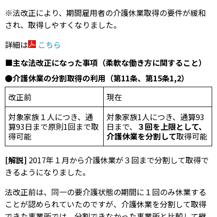
※法改正により、期間雇用者の介護休業取得の要件が緩和
され、取得しやすくなりました。
詳細は
こちら
■主な法改正になった事項（柔軟な働き方に関すること）
●介護休業の分割取得の利用（第
11
条、第15
条1,2
）
改正前
現在
対象家族１人につき、通
対象家族1人につき、通算93
算93日まで原則1回まで取
日まで、
３回を上限として、
得可能
介護休業を分割して
取得可能
[解説]
2017年１月から介護休業が３回まで分割して取得で
きるようになりました。
法改正前は、同一の要介護状態の期間に１回のみ休業する
ことが認められていたのですが、介護休業を分割して取得
できた事業所では、分割できなかった事業所と比較して継