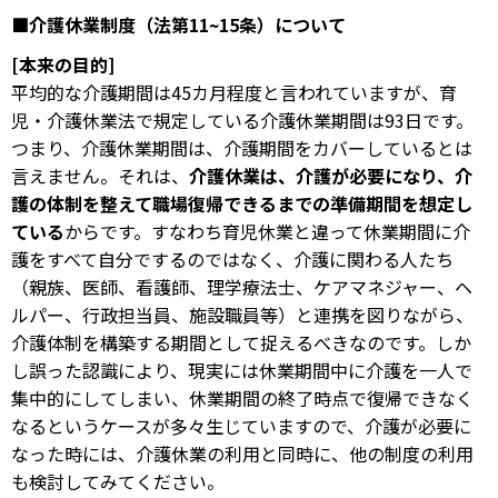
■介護休業制度（法第11~15
条）について
[本来の目的]
平均的な介護期間は45カ月程度と言われていますが、育
児・介護休業法で規定している介護休業期間は93日です。
つまり、介護休業期間は、介護期間をカバーしているとは
言えません。それは、
介護休業は、介護が必要になり、介
護の体制を整えて職場復帰できるまでの準備期間を想定し
ている
からです。すなわち育児休業と違って休業期間に介
護をすべて自分でするのではなく、介護に関わる人たち
（親族、医師、看護師、理学療法士、ケアマネジャー、ヘ
ルパー、行政担当員、施設職員等）と連携を図りながら、
介護体制を構築する期間として捉えるべきなのです。しか
し誤った認識により、現実には休業期間中に介護を一人で
集中的にしてしまい、休業期間の終了時点で復帰できなく
なるというケースが多々生じていますので、介護が必要に
なった時には、介護休業の利用と同時に、他の制度の利用
も検討してみてください。