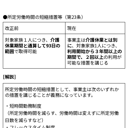
●所定労働時間の短縮措置等（第23条）
改正前
現在
対象家族１人につき、
介護
事業主は
介護休業とは別
休業期間と通算して
93
日の
に
、対象家族1人につき、
範囲
で取得可能
利用開始から３年間以上の
期間で、２回以上
の利用が
可能な措置を講じる
[解説]
所定労働時間の短縮措置として、事業主は次のいずれか
の措置を講じることが義務になっています。
・短時間勤務制度
（所定労働時間を減らす、労働時間は変えずに所定労働
日数を減らすなど）
・フレックスタイム制度