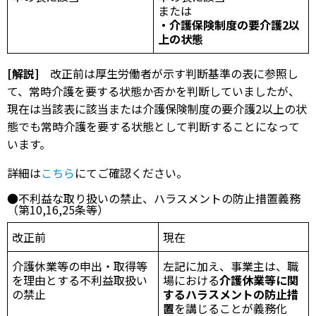
または
・介護保険制度の要介護
2
以
上の状態
[解説]
改正前は厚生労働者が示す判断基準の表に参照し
て、常時介護を要する状態か否かを判断していましたが、
現在は当該表に該当または介護保険制度の要介護2以上の状
態でも常時介護を要する状態として判断することになって
います。
詳細は
こちら
にてご確認ください。
●不利益な取り扱いの禁止、ハラスメントの防止措置義務
（第10,16,25条等）
改正前
現在
介護休業等の申出・取得等
左記に加え、事業主は、職
を理由とする不利益取扱い
場における
介護休業等に関
の禁止
するハラスメントの防止措
置
を講じることが義務化