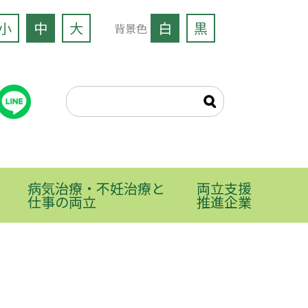
小
中
大
白
黒
背景色
病気治療・不妊治療と
両立支援
仕事の両立
推進企業