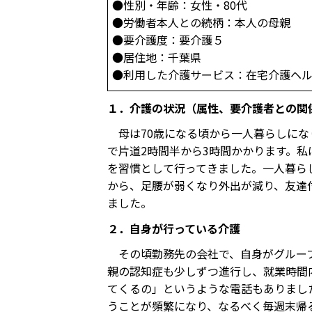
●性別・年齢：女性・80代
●労働者本人との続柄：本人の母親
●要介護度：要介護５
●居住地：千葉県
●利用した介護サービス：在宅介護ヘ
１．介護の状況（属性、要介護者との関
母は70歳になる頃から一人暮らしにな
で片道2時間半から3時間かかります。
を習慣として行ってきました。一人暮ら
から、足腰が弱くなり外出が減り、友達
ました。
２．自身が行っている介護
その頃勤務先の会社で、自身がグループ
親の認知症も少しずつ進行し、就業時間
てくるの」というような電話もありまし
うことが頻繁になり、なるべく毎週末帰