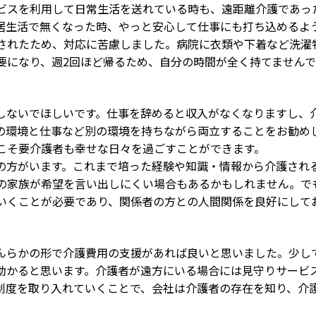
スを利用して日常生活を送れている時も、遠距離介護であっ
居生活で無くなった時、やっと安心して仕事にも打ち込めるよ
されたため、対応に苦慮しました。病院に衣類や下着など洗濯
要になり、週2回ほど帰るため、自分の時間が全く持てません
ないでほしいです。仕事を辞めると収入がなくなりますし、
の環境と仕事など別の環境を持ちながら両立することをお勧め
こそ要介護者も幸せな日々を過ごすことができます。
方がいます。これまで培った経験や知識・情報から介護され
の家族が希望を言い出しにくい場合もあるかもしれません。で
いくことが必要であり、関係者の方との人間関係を良好にして
らかの形で介護費用の支援があれば良いと思いました。少し
助かると思います。介護者が遠方にいる場合には見守りサービ
制度を取り入れていくことで、会社は介護者の存在を知り、介