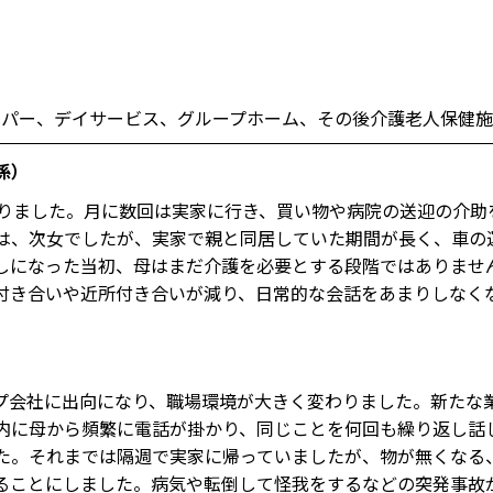
ルパー、デイサービス、グループホーム、その後介護老人保健
係）
りました。月に数回は実家に行き、買い物や病院の送迎の介助
私は、次女でしたが、実家で親と同居していた期間が長く、車の
しになった当初、母はまだ介護を必要とする段階ではありません
付き合いや近所付き合いが減り、日常的な会話をあまりしなく
会社に出向になり、職場環境が大きく変わりました。新たな
内に母から頻繁に電話が掛かり、同じことを何回も繰り返し話
た。それまでは隔週で実家に帰っていましたが、物が無くなる
ることにしました。病気や転倒して怪我をするなどの突発事故