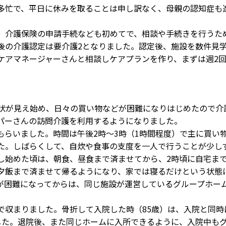
多忙で、平日に休みを取ることは申し訳なく、母親の認知症も
介護保険の申請手続なども初めてで、相談や手続きを行うた
後の介護認定は要介護2となりました。認定後、施設を数件見
ケアマネージャーさんと相談しケアプランを作り、まずは週2
状が見え始め、日々の買い物などが困難になりはじめたので介
パーさんの訪問介護を利用するようになりました。
らいました。時間は午後2時～3時（1時間程度）で主に買い
た。しばらくして、自炊や食事の支度を一人で行うことが少し
し始めた頃は、朝食、昼食まで済ませてから、2時頃に自宅ま
夕飯まで済ませて帰るようになり、家では寝るだけという状態
が困難になってからは、同じ施設が運営しているグループホー
収まりました。骨折して入院した時（85歳）は、入院と同時
した。退院後、また同じホームに入所できるように、入院中も