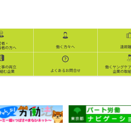
営者・
働く方々へ
遠距
当者の方へ
仕事の両立
働くヤングケ
よくあるお問合せ
組む企業
企業の取