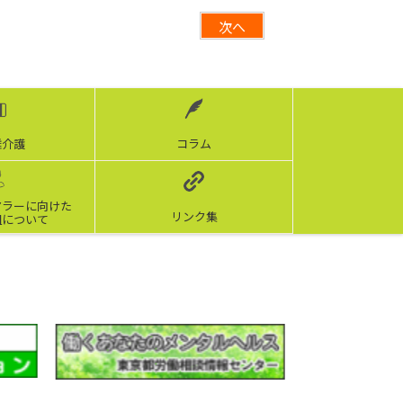
次へ
離介護
コラム
アラーに向けた
リンク集
組について