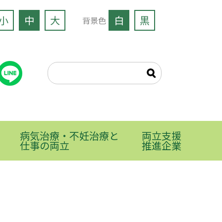
小
中
大
白
黒
背景色
病気治療・不妊治療と
両立支援
仕事の両立
推進企業