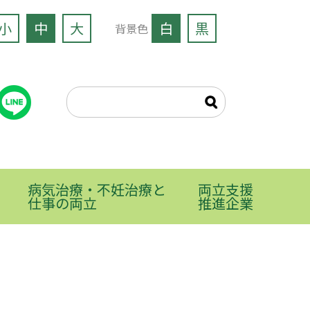
小
中
大
白
黒
背景色
病気治療・不妊治療と
両立支援
仕事の両立
推進企業