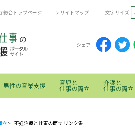
庁総合トップページ
サイトマップ
文字サイズ
シェア
育児と
介護と
男性の育業支援
仕事の両立
仕事の両立
両立
不妊治療と仕事の両立 リンク集