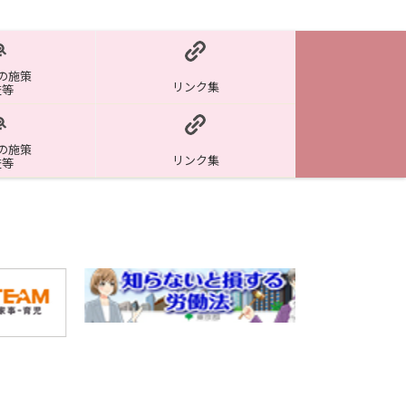
の施策
リンク集
査等
の施策
リンク集
査等