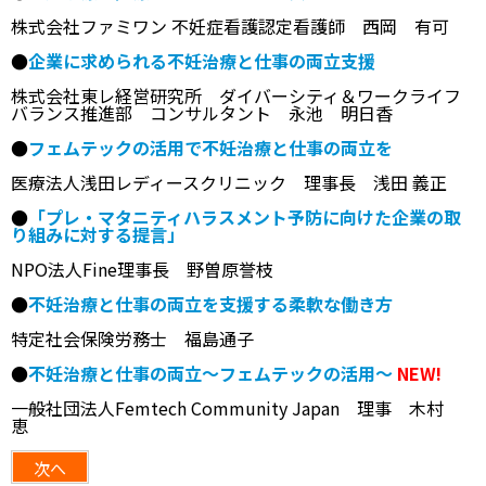
株式会社ファミワン 不妊症看護認定看護師 西岡 有可
●
企業に求められる不妊治療と仕事の両立支援
株式会社東レ経営研究所 ダイバーシティ＆ワークライフ
バランス推進部 コンサルタント 永池 明日香
●
フェムテックの活用で不妊治療と仕事の両立を
医療法人浅田レディースクリニック 理事長 浅田 義正
●
「プレ・マタニティハラスメント予防に向けた企業の取
り組みに対する提言」
NPO法人Fine理事長 野曽原誉枝
●
不妊治療と仕事の両立を支援する柔軟な働き方
特定社会保険労務士 福島通子
●
不妊治療と仕事の両立〜フェムテックの活用〜
NEW!
一般社団法人Femtech Community Japan 理事 木村
恵
次へ