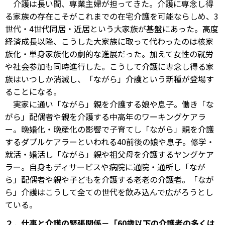
介護は長い間、専業主婦が担ってきた。介護に専念し得
る家族の存在こそがこれまでの在宅介護を可能ならしめ、3
世代・4世代同居・近居という大家族が基盤にあった。高度
経済成長以降、こうした大家族に取って代わったのは核家
族化・単身家族化の劇的な進展だった。加えて女性の就労
や社会参加も同時進行した。こうして介護に専念し得る家
族はいつしか消滅し、「ながら」介護という新種が登場す
ることになる。
実家に通い「ながら」親を介護する娘や息子。働き「な
がら」配偶者や親を介護する中高年のワーキングケアラ
ー。晩婚化・晩産化の影響で子育てし「ながら」親を介護
するダブルケアラーといわれる40前後の娘や息子。修学・
就活・婚活し「ながら」親や祖父母を介護するヤングケア
ラー。自身もディサービスや病院に通院・通所し「なが
ら」配偶者や親や子どもを介護する老老の介護者。「なが
ら」介護はこうして全ての世代を飲み込んで広がろうとし
ている。
２．仕事と介護の緊張関係－「60歳以下の介護者の多くは