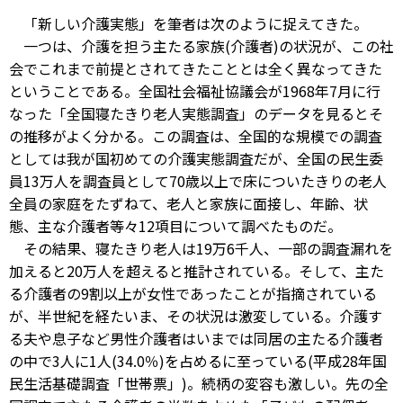
「新しい介護実態」を筆者は次のように捉えてきた。
一つは、介護を担う主たる家族(介護者)の状況が、この社
会でこれまで前提とされてきたこととは全く異なってきた
ということである。全国社会福祉協議会が1968年7月に行
なった「全国寝たきり老人実態調査」のデータを見るとそ
の推移がよく分かる。この調査は、全国的な規模での調査
としては我が国初めての介護実態調査だが、全国の民生委
員13万人を調査員として70歳以上で床についたきりの老人
全員の家庭をたずねて、老人と家族に面接し、年齢、状
態、主な介護者等々12項目について調べたものだ。
その結果、寝たきり老人は19万6千人、一部の調査漏れを
加えると20万人を超えると推計されている。そして、主た
る介護者の9割以上が女性であったことが指摘されている
が、半世紀を経たいま、その状況は激変している。介護す
る夫や息子など男性介護者はいまでは同居の主たる介護者
の中で3人に1人(34.0％)を占めるに至っている(平成28年国
民生活基礎調査「世帯票」)。続柄の変容も激しい。先の全