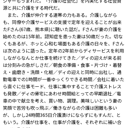
ジャーもうまれた。「介護の社会化」を内実化する社会資
源と共に介護をする時代だ。
また、介護が仲介する連帯の力もある。介護しながら
も、同僚や介護サービスの支援で定年を迎えることが出来
たFさん(67歳、熊本県)に聴いた話だ。Fさんが妻の介護を
始めたのは15年前。認知症を患った妻は50歳だった。切な
くもあるが、ホッと心和む場面もある介護の日々を、Fさん
は次のように語った。定年の2年前からディサービスを利用
しながらなんとか仕事を続けてきた／ディの迎えが来る前
は分刻みの急がしさだ／朝食の準備・食事・片づけ・着替
え・歯磨き・洗顔・化粧／ディの迎えと同時に出社し、通
勤電車での1時間が一番ゆっくりできる時間／会社に着いた
ら直ぐに仕事モード、仕事に集中することで介護ストレス
も発散／ディの帰宅にあわせ時間給とっての早期退社／電
車の中で献立を考え、買い物、調理。美味しいという妻の
笑顔で苦労も吹っ飛ぶ／働きながらの介護は困難も多い
が、しかし24時間365日介護漬けにならずにもすんだ、と
もいう。介護が仕事を、仕事が介護を、それぞれに補い合