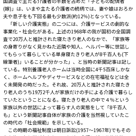
国調査で主たる介護者の半数を占めた「子どもの配偶者
(嫁)」は、いまや主たる介護者の続柄では、妻や娘はおろか
夫や息子をも下回る最も少数派(約12％)となっている。
「新しい介護実態」の二つには、介護サービスの劇的な
事業化・社会化がある。上述の1968年の我が国初の全国調
査で20万人と推計された寝たきり老人のなかで、「家族等
の身寄りがなく見かねた近隣や知人、ヘルパー等に世話し
てもらって暮らしている単身寝たきり老人が8千百人も(下
線筆者)」いることが分かった」、と当時の新聞記事は記し
ている。特別養護老人ホームは当時全国に4千5百床しかな
く、ホームヘルプやディサービスなどの在宅福祉などは全
く未開発の時だった。それ故、20万人と推計された寝たき
り老人のうち19万2千人が家族だけの手による介護で暮らし
ていたということになる。寝たきり老人の中で４％という
家族以外の世話によって暮らす人の実態をして「8千百人
も」という新聞記事自体が家族の介護を当然視していたこ
の時代の「社会規範」を示している。
この時期の福祉制度は朝日訴訟(1957～1967年)でもその