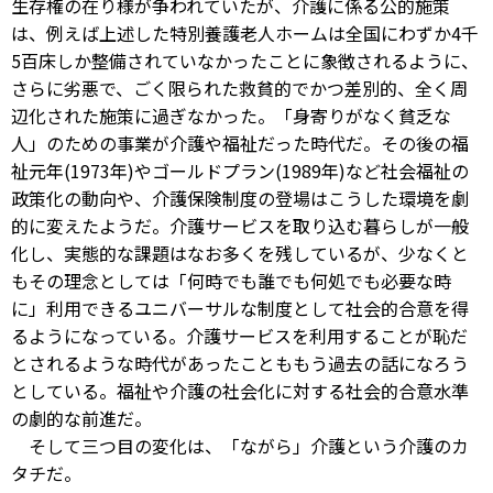
生存権の在り様が争われていたが、介護に係る公的施策
は、例えば上述した特別養護老人ホームは全国にわずか4千
5百床しか整備されていなかったことに象徴されるように、
さらに劣悪で、ごく限られた救貧的でかつ差別的、全く周
辺化された施策に過ぎなかった。「身寄りがなく貧乏な
人」のための事業が介護や福祉だった時代だ。その後の福
祉元年(1973年)やゴールドプラン(1989年)など社会福祉の
政策化の動向や、介護保険制度の登場はこうした環境を劇
的に変えたようだ。介護サービスを取り込む暮らしが一般
化し、実態的な課題はなお多くを残しているが、少なくと
もその理念としては「何時でも誰でも何処でも必要な時
に」利用できるユニバーサルな制度として社会的合意を得
るようになっている。介護サービスを利用することが恥だ
とされるような時代があったことももう過去の話になろう
としている。福祉や介護の社会化に対する社会的合意水準
の劇的な前進だ。
そして三つ目の変化は、「ながら」介護という介護のカ
タチだ。