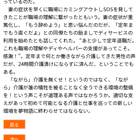
っているのだ。
妻の症状を早くに職場にカミングアウトしSOSを発して
きたことが職場の理解に繋がったともいう。妻の症状が重
篤化し、「もう辞めよう」と思い悩んだのだが、「定年ま
でもう直ぐだよ」との同僚たちの励ましでディサービスの
利用を始めたとも話してくれた。 “あと少しで定年退職だ。
これも職場の理解やディやヘルパーの支援があってこそ。
感謝！”。定年まで何とか働きながら介護してきた男性の声
だが、24時間介護漬けにならずに済んだ、ということでも
ある。
「ながら」介護を無くせ！というのではなく、「なが
ら」介護が誰の犠牲を被ることなく全うできる環境の整備
を！という声こそが道理ある声ではなかろうか。適切な支
えがあって初めて可能となる介護と仕事を巡っての新しい
環境を夢物語に終わらせてはならない。
戻る
次へ