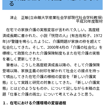
る
津止 正敏(立命館大学産業社会学部現代社会学科教授)
平成30年度取材
在宅での家族介護の実態変容が言われて久しい。高度経
済成長期に書かれた、小説『恍惚の人』(有吉佐和子、1972
年)が警鐘を鳴らしたように、介護問題が家族の枠を超えて
社会化してきた。そして、2000年4月の「介護の社会化」を
標榜して政策化された介護保険制度もまた在宅介護の実態
を著しく更新してきた。
筆者は、こうした高度経済成長以降の、そして介護保険
登場以降、家族主義の封印を解かれて社会との接点を持っ
て噴出してきた在宅介護の様相の変容を「新しい介護実
態」として実践と研究の対象としてきた。「新しい介護実
態」とはどのようなものか、について記しながら本稿の主
題「仕事と介護の両立」について考えてみようと思う。
１．在宅における介護環境の変容過程