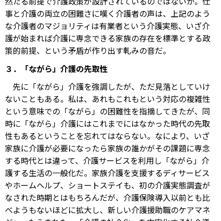
然たる前提で介護政策が設計されているのではないか。仕
事と介護の両立の困難さに嘆く介護者の声は、上記のよう
な介護者のマジョリティは有業者という介護実態、いざ介
護が始まれば介護に専念できる家族の存在を標準とする政
策的前提、という矛盾が作り出す軋みの音だ。
３．「ながら」介護の先取性
先に「ながら」介護を強調したが、ただ見落としていけ
ないこともある。私は、あれもこれもという対応の複雑性
という意味での「ながら」の困難性を指摘してきたが、同
時に「ながら」介護にはこれまでにはなかった時代の先取
性もあるということを忘れてはならない。なにより、いざ
家族に介護が必要になったら家族の誰かがその課題に専念
する時代とは違って、介護サービスを利用し「ながら」介
護する生活の一般化だ。家族介護を支援するディサービス
やホームヘルプ、ショートステイも、初の介護実態調査が
なされた時期とはもちろんだが、介護保険導入以前とも比
べようもないほどに拡大し、新しい介護援助職のケアマネ