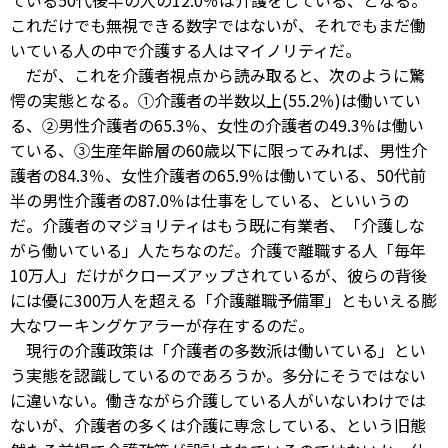
ている50代後半の人の12.0％は介護をしている、となる。
これだけでも無視できる数字ではないが、それでもまだ働
いている人の中で介護する人はマイノリティだ。
だが、これを介護者視点から読み取ると、次のように驚
愕の実態となる。①介護者の半数以上(55.2％)は働いてい
る、②男性介護者の65.3％、女性の介護者の49.3％は働い
ている、③生産年齢層の60歳以下に限ってみれば、男性介
護者の84.3％、女性介護者の65.9％は働いている、50代前
半の男性介護者の87.0％は仕事をしている、といいうの
だ。介護者のマジョリティはもう既に有業者、「介護しな
がら働いている」人たちなのだ。介護で離職する人「毎年
10万人」だけがクローズアップされているが、彼らの背後
には優に300万人を超える「介護離職予備軍」ともいえる膨
大なワーキングケアラーが存在するのだ。
現行の介護政策は「介護者の多数派は働いている」とい
う実態を認識しているのであろうか。多分にそうではない
に違いない。働きながら介護している人がいないわけでは
ないが、介護者の多くは介護に専念している、という旧態