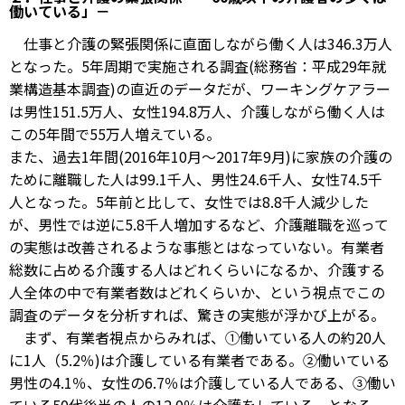
働いている」－
仕事と介護の緊張関係に直面しながら働く人は346.3万人
となった。5年周期で実施される調査(総務省：平成29年就
業構造基本調査)の直近のデータだが、ワーキングケアラー
は男性151.5万人、女性194.8万人、介護しながら働く人は
この5年間で55万人増えている。
また、過去1年間(2016年10月～2017年9月)に家族の介護の
ために離職した人は99.1千人、男性24.6千人、女性74.5千
人となった。5年前と比して、女性では8.8千人減少した
が、男性では逆に5.8千人増加するなど、介護離職を巡って
の実態は改善されるような事態とはなっていない。有業者
総数に占める介護する人はどれくらいになるか、介護する
人全体の中で有業者数はどれくらいか、という視点でこの
調査のデータを分析すれば、驚きの実態が浮かび上がる。
まず、有業者視点からみれば、①働いている人の約20人
に1人（5.2％)は介護している有業者である。②働いている
男性の4.1％、女性の6.7％は介護している人である、③働い