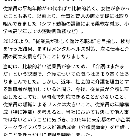
従業員の平均年齢が30代半ばと比較的若く、女性が多かっ
たこともあり、以前より、仕事と育児の両立支援には取り
組んできました（シフト勤務の調整による柔軟な対応、小
学校高学年までの短時間勤務など）。
2013年より、“従業員が楽しく働ける職場”を目指し、検討
を行った結果、まずはメンタルヘルス対策、次に仕事と介
護の両立支援を行うことになりました。
当時は、比較的若い従業員が多いため、「介護はまだま
だ」という認識で、介護についての関心はあまり高くはあ
りませんでした。しかし、近年、社会的に介護を理由とす
る離職者が増加していると聞き、今後、従業員が介護に直
面したとしても、現時点で対応できることが少ないこと、
従業員の離職によるリスクは大きいこと、従業員の年齢構
成（特に幹部）を考えると、当社においても決して他人事
ではないということに気づき、2015年に東京都の中小企業
ワークライフバランス推進助成金（介護奨励金）を申請し
たことをきっかけに取組を開始しました。