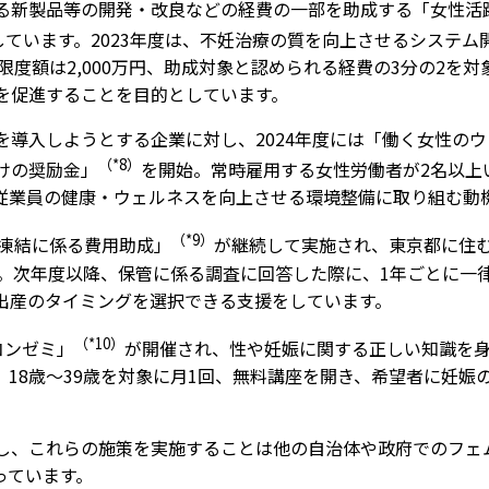
る新製品等の開発・改良などの経費の一部を助成する「女性活
施しています。2023年度は、不妊治療の質を向上させるシステ
成限度額は2,000万円、助成対象と認められる経費の3分の2を
を促進することを目的としています。
を導入しようとする企業に対し、2024年度には「働く女性の
（*8）
けの奨励金」
を開始。常時雇用する女性労働者が2名以上い
従業員の健康・ウェルネスを向上させる環境整備に取り組む動
（*9）
子凍結に係る費用助成」
が継続して実施され、東京都に住む
。次年度以降、保管に係る調査に回答した際に、1年ごとに一律
出産のタイミングを選択できる支援をしています。
（*10）
コンゼミ」
が開催され、性や妊娠に関する正しい知識を
18歳〜39歳を対象に月1回、無料講座を開き、希望者に妊娠
し、これらの施策を実施することは他の自治体や政府でのフェ
っています。