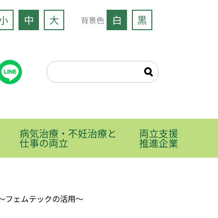
小
中
大
白
黒
背景色
病気治療・不妊治療と
両立支援
仕事の両立
推進企業
〜フェムテックの活用〜