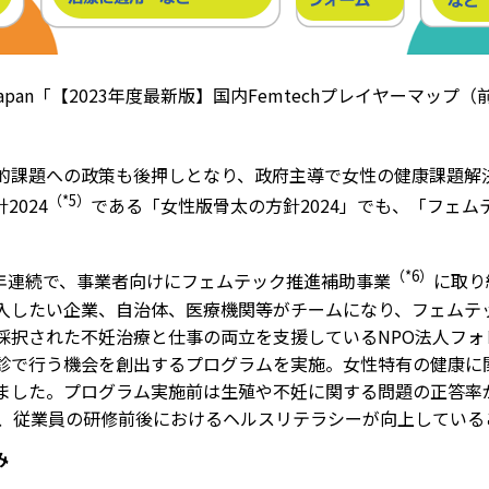
ity Japan「【2023年度最新版】国内Femtechプレイヤーマ
的課題への政策も後押しとなり、政府主導で女性の健康課題解
（*5）
2024
である「女性版骨太の方針2024」でも、「フェ
（*6）
4年連続で、事業者向けにフェムテック推進補助事業
に取り
入したい企業、自治体、医療機関等がチームになり、フェムテ
採択された不妊治療と仕事の両立を支援しているNPO法人フ
診で行う機会を創出するプログラムを実施。女性特有の健康に
ました。プログラム実施前は生殖や不妊に関する問題の正答率が
し、従業員の研修前後におけるヘルスリテラシーが向上している
み