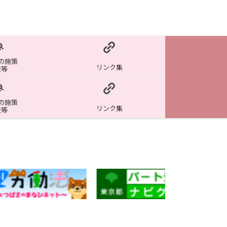
の施策
リンク集
査等
の施策
リンク集
査等