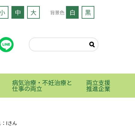
小
中
大
白
黒
背景色
病気治療・不妊治療と
両立支援
仕事の両立
推進企業
1：Iさん