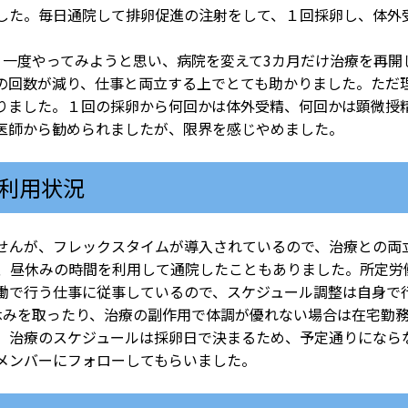
た。毎日通院して排卵促進の注射をして、１回採卵し、体外受
う一度やってみようと思い、病院を変えて3カ月だけ治療を再開
の回数が減り、仕事と両立する上でとても助かりました。ただ
りました。１回の採卵から何回かは体外受精、何回かは顕微授
医師から勧められましたが、限界を感じやめました。
利用状況
んが、フレックスタイムが導入されているので、治療との両
、昼休みの時間を利用して通院したこともありました。所定労働
働で行う仕事に従事しているので、スケジュール調整は自身で
みを取ったり、治療の副作用で体調が優れない場合は在宅勤
治療のスケジュールは採卵日で決まるため、予定通りになら
メンバーにフォローしてもらいました。