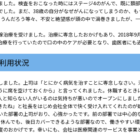
ました。検査をおこなった時にはステージ4のがんで、既に頚
でした。まだ、38歳の自分がなぜがんになってしまうのか、も
まうんだろう等々、不安と絶望感が頭の中で渦巻きましたが、
治療を受けました。治療に専念したおかげもあり、2018年9
治療を行っていたので口の中のケアが必要となり、歯医者にも
利用状況
ました。上司は「とにかく病気を治すことに専念しなさい。
うに席を空けておくから」と言ってくれました。休職するとき
人と知らない人がいるのは気持ちが悪いのでオープンにしまし
きたね」と社長をはじめ会社全体で快く受け入れてくれたのが
た部署の上司がおり、心強かったです。前の部署では中心的
日休んでも、後日カバーできるような部署なので、働きやすい
のおかげです。幸いにも、会社は医療関連のサービスを事業