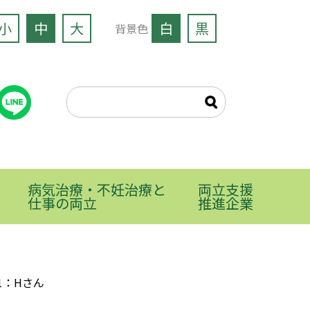
小
中
大
白
黒
背景色
病気治療・不妊治療と
両立支援
仕事の両立
推進企業
1：Hさん