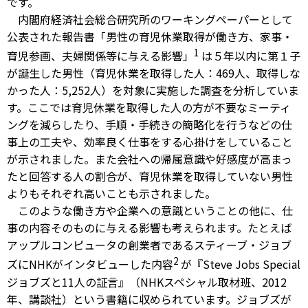
です。
内閣府経済社会総合研究所のワーキングペーパーとして
公表された報告書「男性の育児休業取得が働き方、家事・
1
育児参画、夫婦関係等に与える影響」
は５年以内に第１子
が誕生した男性（育児休業を取得した人：469人、取得しな
かった人：5,252人）を対象に実施した調査を分析していま
す。ここでは育児休業を取得した人の方が不要なミーティ
ングを減らしたり、手順・手続きの簡略化を行うなどの仕
事上の工夫や、効率良く仕事をする心掛けをしていること
が示されました。また会社への帰属意識や好感度が高まっ
たと回答する人の割合が、育児休業を取得していない男性
よりもそれぞれ高いことも示されました。
このような働き方や企業への意識ということの他に、仕
事の内容そのものに与える影響も考えられます。たとえば
アップルコンピュータの創業者であるスティーブ・ジョブ
2
ズにNHKがインタビューした内容
が『Steve Jobs Special
ジョブズと11人の証言』（NHKスペシャル取材班、2012
年、講談社）という書籍に収められています。ジョブズが