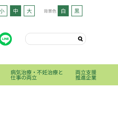
小
中
大
白
黒
背景色
病気治療・不妊治療と
両立支援
仕事の両立
推進企業