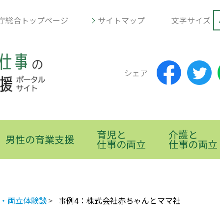
庁総合トップページ
サイトマップ
文字サイズ
シェア
育児と
介護と
男性の育業支援
仕事の両立
仕事の両立
・両立体験談
事例4：株式会社赤ちゃんとママ社