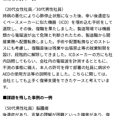
（20代女性社員／30代男性社員）
持病の悪化により心肺停止状態になった後、幸い後遺症な
くペースメーカーに似た機器（ICD）を埋め込む手術をして
退院し、その後、復職を果たしました。製造現場では機器
類から電磁波が出て危険と判断されたため、製造職から間
接業務へ配置転換しました。手術や配置転換などのストレ
スにも考慮し、復職直後は残業や出張禁止等の就業制限を
設け、段階的に解除してきました。ICDメーカーの方にも社
内訪問してもらい、会社内の電磁波を計測するとともに、
不測の事態に備え、本人の許可を得て部署の社員に病状や
AEDの使用方法等の説明をしました。こちらに関しては、
会社としても上手く復帰支援をできたケースと考えていま
す。
■課題を残した事例の一例
（50代男性社員）脳腫瘍
後遺症があり、言葉の理解が困難といった障害があり、復