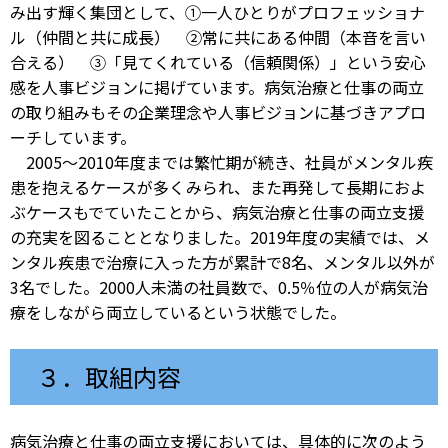
み出す輝く集団として、①一人ひとりがプロフェッショナ
ル（仲間と共に成長） ②常に共にある仲間（本音を言い
合える） ③「見てくれている（信頼関係）」という安心
感を人事ビジョンに掲げています。病気治療と仕事の両立
の取り組みもその企業理念や人事ビジョンに基づきアプロ
ーチしています。
2005～2010年度までは繁忙期が続き、社員がメンタル疾
患を抱えるケースが多くみられ、また再発して長期におよ
ぶケースもでていたことから、病気治療と仕事の両立支援
の充実を図ることとなりました。2019年度の実績では、メ
ンタル疾患で治療に入った方が累計で8名、メンタル以外が
3名でした。2000人未満の社員数で、0.5％位の人が病気治
療をしながら両立しているという状態でした。
３．取組内容
病気治療と仕事の両立支援においては、具体的に次のよう