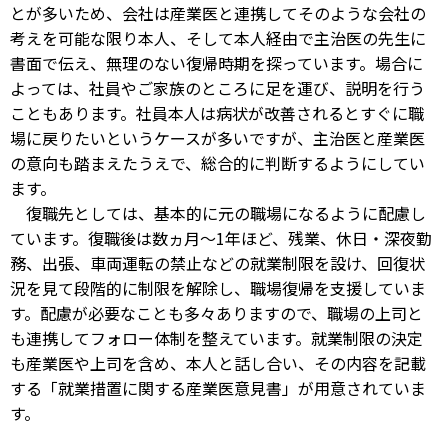
とが多いため、会社は産業医と連携してそのような会社の
考えを可能な限り本人、そして本人経由で主治医の先生に
書面で伝え、無理のない復帰時期を探っています。場合に
よっては、社員やご家族のところに足を運び、説明を行う
こともあります。社員本人は病状が改善されるとすぐに職
場に戻りたいというケースが多いですが、主治医と産業医
の意向も踏まえたうえで、総合的に判断するようにしてい
ます。
復職先としては、基本的に元の職場になるように配慮し
ています。復職後は数ヵ月～1年ほど、残業、休日・深夜勤
務、出張、車両運転の禁止などの就業制限を設け、回復状
況を見て段階的に制限を解除し、職場復帰を支援していま
す。配慮が必要なことも多々ありますので、職場の上司と
も連携してフォロー体制を整えています。就業制限の決定
も産業医や上司を含め、本人と話し合い、その内容を記載
する「就業措置に関する産業医意見書」が用意されていま
す。