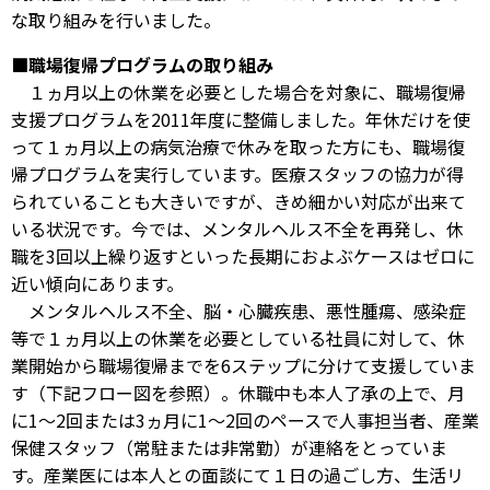
な取り組みを行いました。
■職場復帰プログラムの取り組み
１ヵ月以上の休業を必要とした場合を対象に、職場復帰
支援プログラムを2011年度に整備しました。年休だけを使
って１ヵ月以上の病気治療で休みを取った方にも、職場復
帰プログラムを実行しています。医療スタッフの協力が得
られていることも大きいですが、きめ細かい対応が出来て
いる状況です。今では、メンタルヘルス不全を再発し、休
職を3回以上繰り返すといった長期におよぶケースはゼロに
近い傾向にあります。
メンタルヘルス不全、脳・心臓疾患、悪性腫瘍、感染症
等で１ヵ月以上の休業を必要としている社員に対して、休
業開始から職場復帰までを6ステップに分けて支援していま
す（下記フロー図を参照）。休職中も本人了承の上で、月
に1～2回または3ヵ月に1～2回のペースで人事担当者、産業
保健スタッフ（常駐または非常勤）が連絡をとっていま
す。産業医には本人との面談にて１日の過ごし方、生活リ