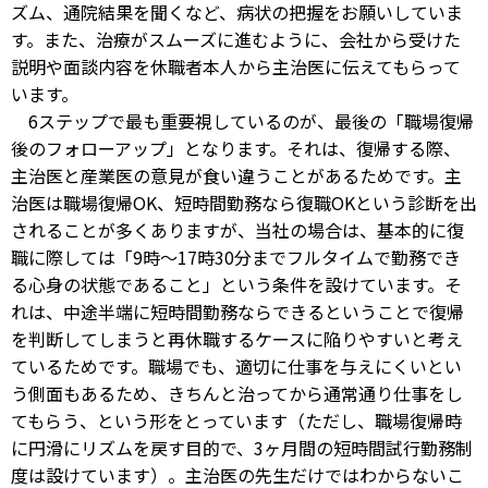
ズム、通院結果を聞くなど、病状の把握をお願いしていま
す。また、治療がスムーズに進むように、会社から受けた
説明や面談内容を休職者本人から主治医に伝えてもらって
います。
6ステップで最も重要視しているのが、最後の「職場復帰
後のフォローアップ」となります。それは、復帰する際、
主治医と産業医の意見が食い違うことがあるためです。主
治医は職場復帰OK、短時間勤務なら復職OKという診断を出
されることが多くありますが、当社の場合は、基本的に復
職に際しては「9時～17時30分までフルタイムで勤務でき
る心身の状態であること」という条件を設けています。そ
れは、中途半端に短時間勤務ならできるということで復帰
を判断してしまうと再休職するケースに陥りやすいと考え
ているためです。職場でも、適切に仕事を与えにくいとい
う側面もあるため、きちんと治ってから通常通り仕事をし
てもらう、という形をとっています（ただし、職場復帰時
に円滑にリズムを戻す目的で、3ヶ月間の短時間試行勤務制
度は設けています）。主治医の先生だけではわからないこ